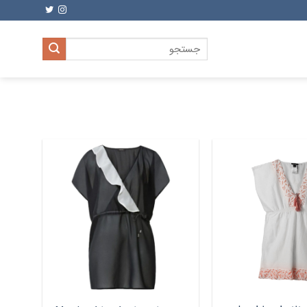
جستجو
برای: