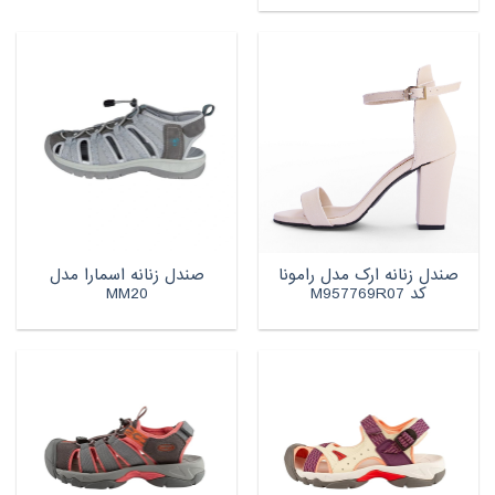
صندل زنانه ارک مدل رامونا
صندل زنانه اسمارا مدل
کد M957769R07
MM20