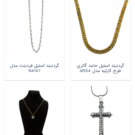
گردنبند استیل حامد گالری
گردنبند استیل فردبنت مدل
طرح کارتیه مدل sf554
N4147