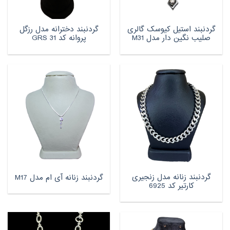
گردنبند استیل کیوسک گالری
گردنبند دخترانه مدل رزگل
صلیب نگین دار مدل M31
پروانه کد GRS 31
گردنبند زنانه مدل زنجیری
گردنبند زنانه آی ام مدل M17
کارتیر کد 6925