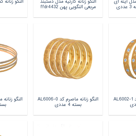
مدل آینه ای
النگو زنانه کارتیه مدل دستبند
مربعی النگویی پهن ffdr4432
النگو زنانه ماصرم کد AL6002-1
النگو زنانه ماصرم کد AL6006-0
بسته 4 عددی
بسته 4 