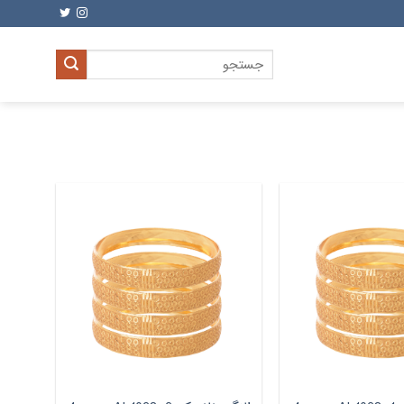
جستجو
برای: