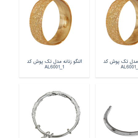
ه مدل تک پوش کد
النگو زنانه مدل تک پوش کد
AL6001_1
AL6001