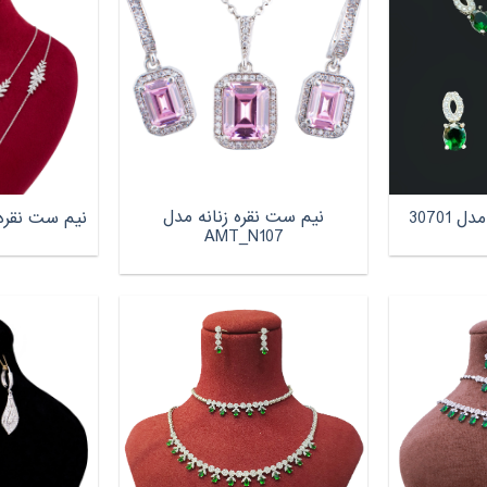
نیم ست نقره زنانه مدل
30701
نیم ست نقره زنا
AMT_N107