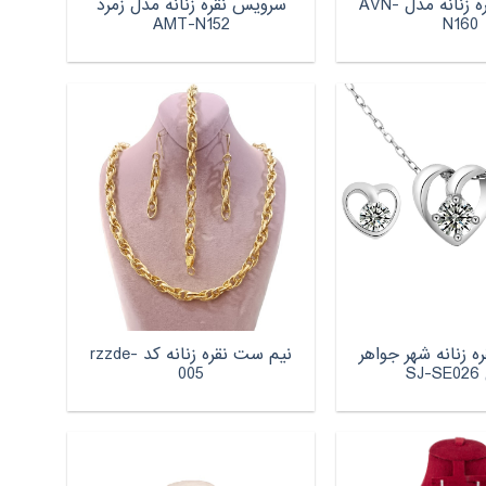
سرویس نقره زنانه مدل AVN-
سرویس نقره زنانه مدل زمرد
AMT-N152
N160
 زنانه شهر جواهر
نیم ست نقره زنانه کد rzzde-
SJ
005