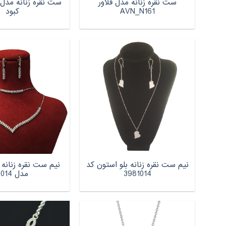
ست نقره زنانه مدل فلاور
AVN_N161
کبود
نیم ست نقره زنانه بلو استون کد
نیم ست نقره زنانه
3981014
مدل 2014