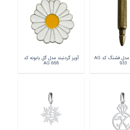
آویز گردنبند مدل فشنگ کد AG
آویز گردنبند مدل گل بابونه کد
AG 668
933