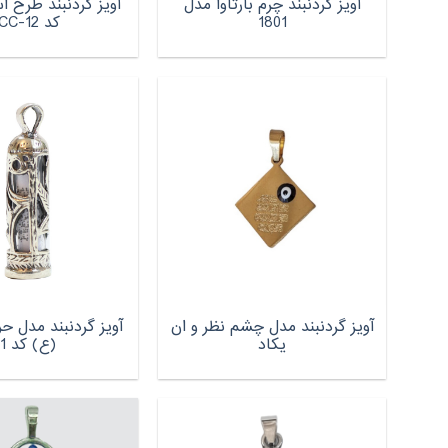
آویز گردنبند چرم بارثاوا مدل
آویز گردنبند طرح 
1801
کد RCC-12
آویز گردنبند مدل چشم نظر و ان
آویز گردنبند مدل حر
یکاد
(ع) کد 01