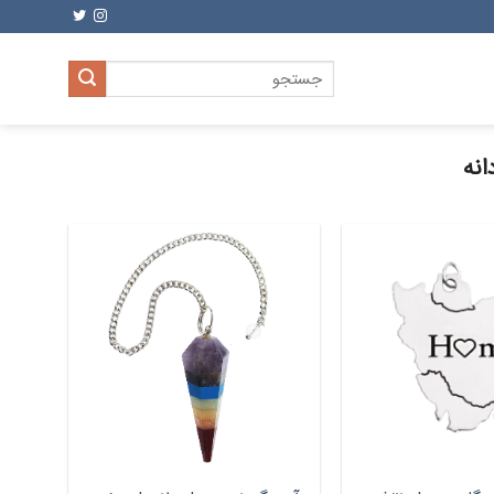
جستجو
برای:
انه