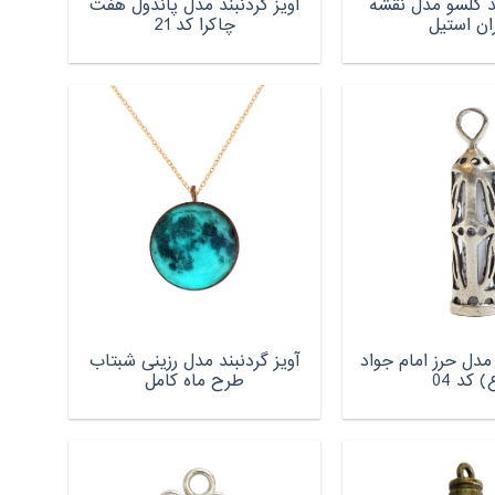
ند گلسو مدل نقشه
آویز گردنبند مدل پاندول هفت
ران استیل
چاکرا کد 21
 مدل حرز امام جواد
آویز گردنبند مدل رزینی شبتاب
) کد 04
طرح ماه کامل