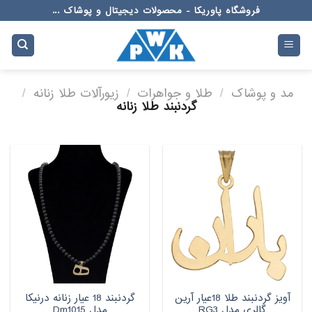
Ski
فروشگاه پاوریکا - محصولات دیجیتال و پوشاک ...
t
conten
مد و پوشاک
/
طلا و جواهرات
/
زیورآلات طلا زنانه
/
گردنبند طلا زنانه
آویز گردنبند طلا 18عیار آرین
گردنبند 18 عیار زنانه درنیکا
گالری مدل RG3
مدل Dm1015