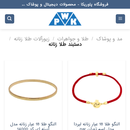
Ski
فروشگاه پاوریکا - محصولات دیجیتال و پوشاک ...
t
conten
مد و پوشاک
/
طلا و جواهرات
/
زیورآلات طلا زنانه
/
دستبند طلا زنانه
النگو طلا 18 عیار زنانه لیردا
النگو طلا 18 عیار زنانه مدل
مدل اسم توران nar
آیینه ای کد 14000