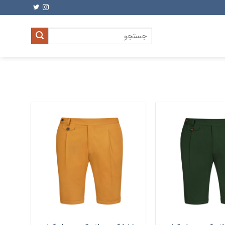
جستجو
برای: