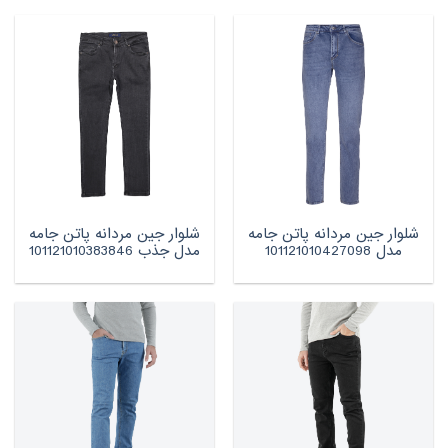
شلوار جین مردانه پاتن جامه
شلوار جین مردانه پاتن جامه
مدل 101121010427098
مدل جذب 101121010383846