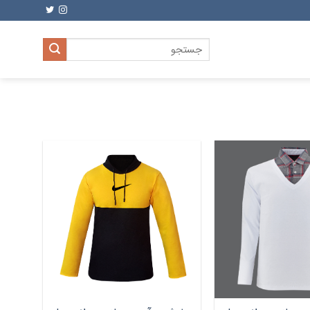
جستجو
برای: