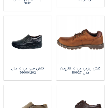
SH81
کفش روزمره مردانه کاترپیلار
کفش طبی مردانه مدل
مدل 110627
360001202