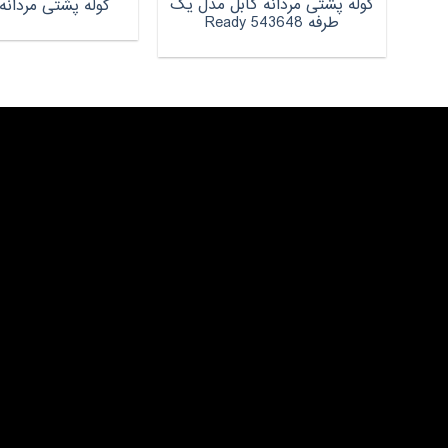
کوله پشتی مردانه گابل مدل یک
کوله پشتی مردانه م
طرفه Ready 543648