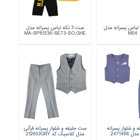
تکه لباس پسرانه مدل
ست 3 تکه لباس پسرانه مدل
MA-SP81236-SET3-SO.GHE
M04
و شلوار پسرانه
ست جلیقه و شلوار پسرانه قرآنی
2471498
مدل کلاسیک کد 212603GRY