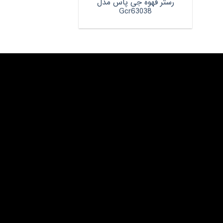
رستر قهوه جی پاس مدل
Gcr63038