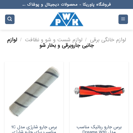
Ski
فروشگاه پاوریکا - محصولات دیجیتال و پوشاک ...
t
conten
لوازم خانگی برقی
/
لوازم شست و شو و نظافت
/
لوازم
جانبی جاروبرقی و بخار شو
برس جارو رباتیک مناسب
برس جارو شارژی مدل 1C
مدل Dreame W10
مناسب برای جارو شارژی