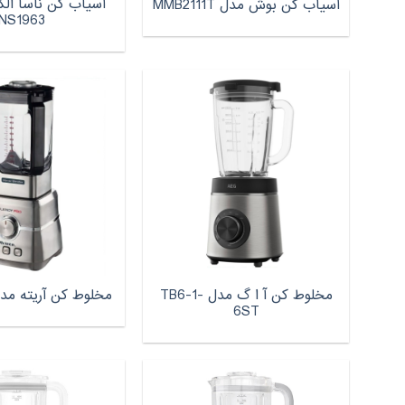
آسیاب کن ناسا ال
آسیاب کن بوش مدل MMB2111T
NS1963
مخلوط کن آ ا گ مدل TB6-1-
مخلوط کن آریته مدل -0577
6ST