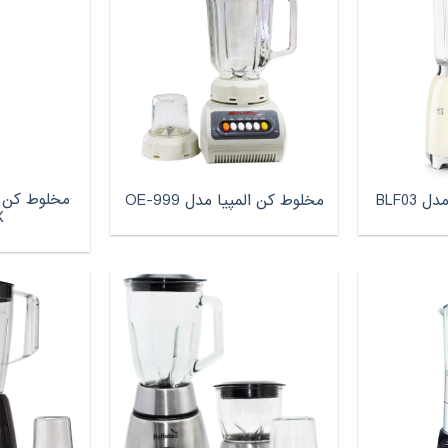
BLF0
مخلوط کن المپیا مدل OE-999
X