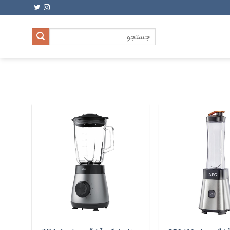
جستجو
برای: