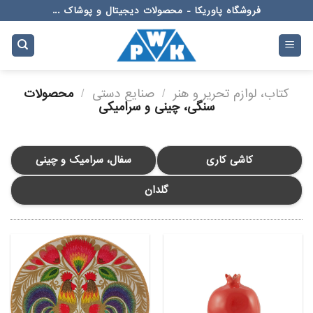
Ski
فروشگاه پاوریکا - محصولات دیجیتال و پوشاک ...
t
conten
کتاب، لوازم تحریر و هنر
/
صنایع دستی
/
محصولات
سنگی، چینی و سرامیکی
کاشی کاری
سفال، سرامیک و چینی
گلدان