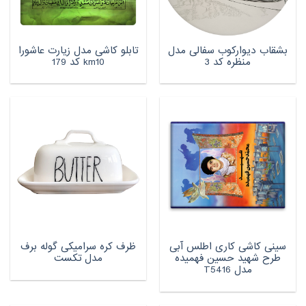
بشقاب دیوارکوب سفالی مدل
تابلو کاشی مدل زیارت عاشورا
منظره کد 3
km10 کد 179
سینی کاشی کاری اطلس آبی
ظرف کره سرامیکی گوله برف
طرح شهید حسین فهمیده
مدل تکست
مدل T5416