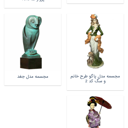
مجسمه مدل پاگو طرح خانم
مجسمه مدل جغد
و سگ کد 2