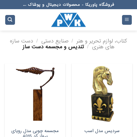
Ski
فروشگاه پاوریکا - محصولات دیجیتال و پوشاک ...
t
conten
کتاب، لوازم تحریر و هنر
/
صنایع دستی
/
دست سازه
های هنری
/
تندیس و مجسمه دست ساز
مجسمه چوبی مدل رویای
سردیس مدل اسب
پرواز کد 4015