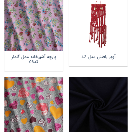
پارچه آشپزخانه مدل گلدار
آویز بافتنی مدل 42
کد06