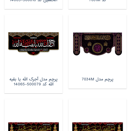
کد 7031M
الحسین کد 500016-14065
پرچم مدل آجرک الله یا بقیه
پرچم مدل 7034M
الله کد 500079-14065