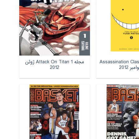
Assassination Classro
مجله Attack On Titan 1 ژوئن
2012