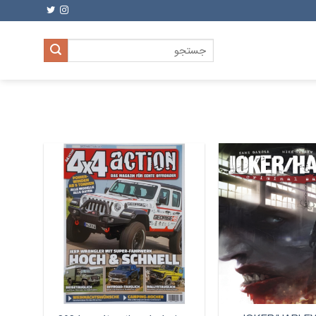
جستجو
برای: