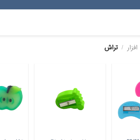
فزار
/
تراش