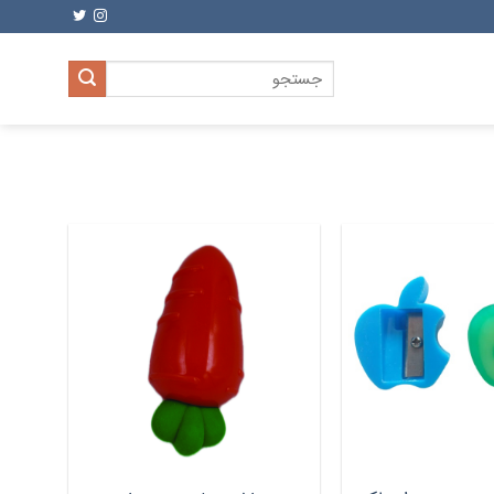
جستجو
برای: