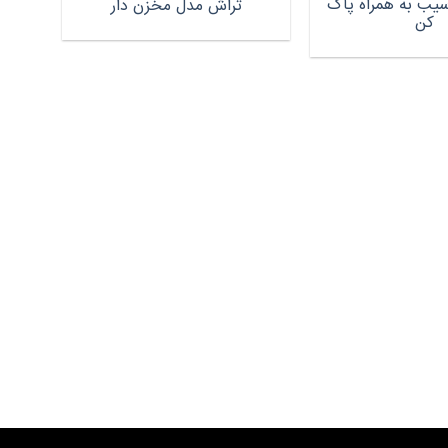
یب به همراه پاک
تراش مدل مخزن دار
کن