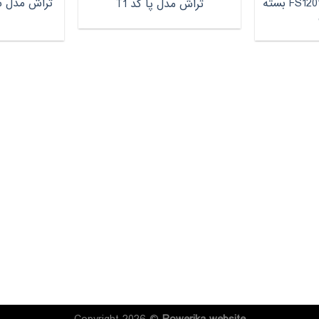
تراش فکتیس مدل FS1201 بسته
تراش مدل س
تراش مدل پا کد T1