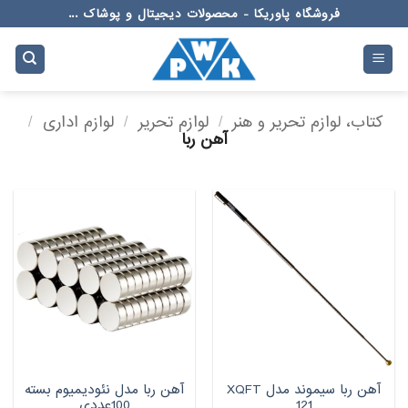
Ski
فروشگاه پاوریکا - محصولات دیجیتال و پوشاک ...
t
conten
کتاب، لوازم تحریر و هنر
/
لوازم تحریر
/
لوازم اداری
/
آهن ربا
آهن ربا سیموند مدل XQFT
آهن ربا مدل نئودیمیوم بسته
121
100عددی