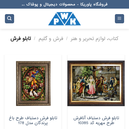
Ski
فروشگاه پاوریکا - محصولات دیجیتال و پوشاک ...
t
conten
کتاب، لوازم تحریر و هنر
/
فرش و گلیم
/
تابلو فرش
تابلو فرش دستباف آنافرش
تابلو فرش دستباف طرح باغ
طرح مهریه کد 10385
پرندگان مدل 178