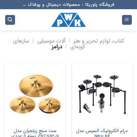
Ski
فروشگاه پاوریکا - محصولات دیجیتال و پوشاک ...
t
conten
کتاب، لوازم تحریر و هنر
/
آلات موسیقی
/
سازهای
کوبه‌ای
/
درامز
درام الکترونیک السیس مدل
ست سنج زیلجیان مدل
Nitro Kit
ZBTS3P-9 بسته 3 عددی