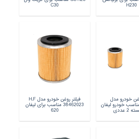
C30
H230
وغن خودرو مدل
فیلتر روغن خودرو مدل H.F
384620 مناسب خودرو لیفان
38462023 مناسب برای لیفان
620