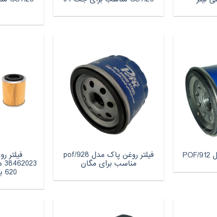
فیلتر روغن پاک مدل pof/928
فیلتر ر
PO
مناسب برای مگان
23
620 بسته 2 عددی