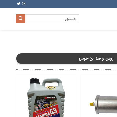
جستجو
برای:
روغن و ضد یخ خودرو