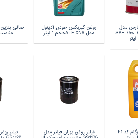
ارس مدل
روغن گیربکس خودرو آدینول
 مدوس کد SAE 75w-80
مدل ATF XN6حجم 1 لیتر
مناسب بر
ضدیخ خودرو فیروزگام کد F1
فیلتر روغن بهران فیلتر مدل
فیلتر روغن
GS1128 مناسب برای جک J4
1128