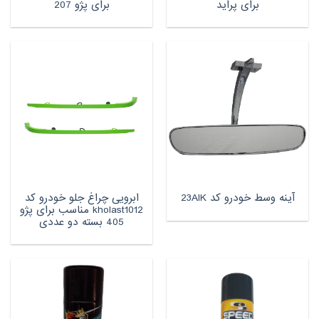
برای پراید
برای پژو 207
ابرویی چراغ جلو خودرو کد
آینه وسط خودرو کد 23AIK
kholast1012 مناسب برای پژو‌
405 بسته دو عددی