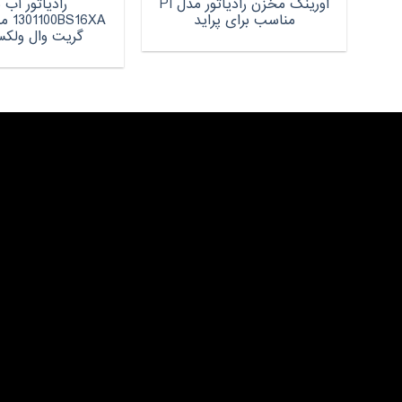
اورینگ مخزن رادیاتور مدل PI
رادیاتور آب 
مناسب برای پراید
16XA
گریت وال ولکس 0