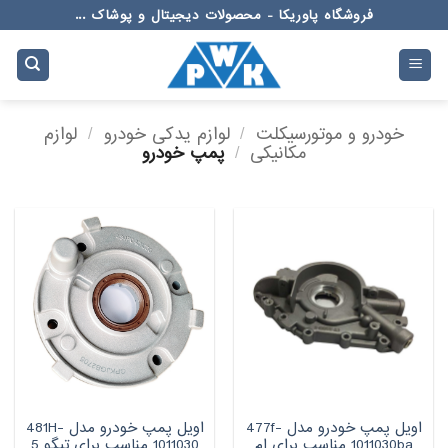
Ski
فروشگاه پاوریکا - محصولات دیجیتال و پوشاک ...
t
conten
خودرو و موتورسیکلت
/
لوازم یدکی خودرو
/
لوازم
مکانیکی
/
پمپ خودرو
اویل پمپ خودرو مدل 477f-
اویل پمپ خودرو مدل 481H-
1011030ba مناسب برای ام
1011030 مناسب برای تیگو 5