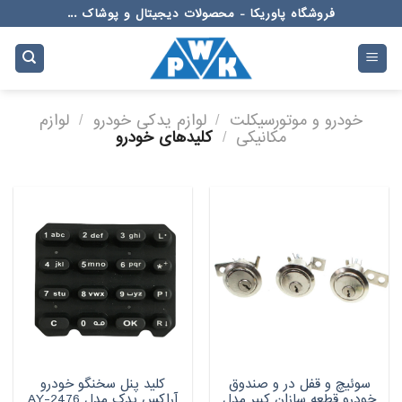
Ski
فروشگاه پاوریکا - محصولات دیجیتال و پوشاک ...
t
conten
خودرو و موتورسیکلت
/
لوازم یدکی خودرو
/
لوازم
مکانیکی
/
کلیدهای خودرو
سوئیچ و قفل در و صندوق
کلید پنل سخنگو خودرو
خودرو قطعه سازان کبیر مدل
آراکس یدک مدل AY-2476