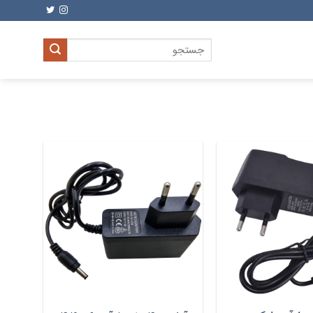
جستجو
برای: