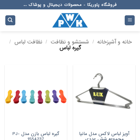
Ski
فروشگاه پاوریکا - محصولات دیجیتال و پوشاک ...
t
conten
خانه و آشپزخانه
/
شستشو و نظافت
/
نظافت لباس
/
گیره لباس
آويز لباس لاکس مدل مانيا
گیره لباس بازن مدل PJ-
مجموعه شش عددی
1554237