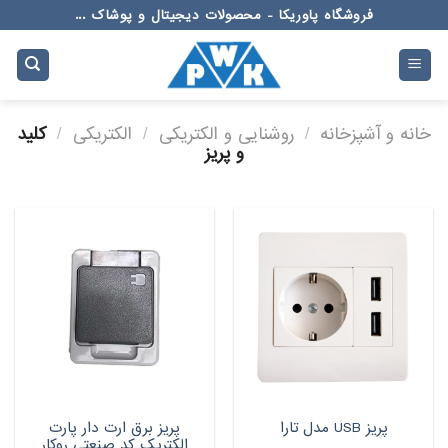
Ski
فروشگاه پاوریکا - محصولات دیجیتال و پوشاک ...
t
conten
خانه و آشپزخانه
/
روشنایی و الکتریکی
/
الکتریکی
/
کلید
و پریز
پریز برق ارت دار پارت
پریز USB مدل تارا
الکتریک کد صنعتی روکار