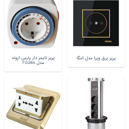
پریز تایمر دار پارس اروند
پریز برق ویرا مدل امگا
مدل TG28A