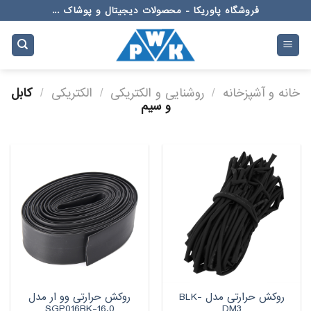
Ski
فروشگاه پاوریکا - محصولات دیجیتال و پوشاک ...
t
conten
خانه و آشپزخانه
/
روشنایی و الکتریکی
/
الکتریکی
/
کابل
و سیم
روکش حرارتی مدل BLK-
روکش حرارتی وو ار مدل
16.0-SGP016BK
DM3