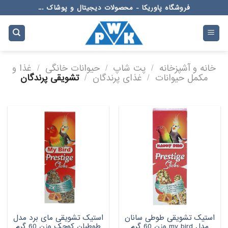
Ski
فروشگاه پاوریکا - محصولات دیجیتال و پوشاک ...
t
conten
خانه و آشپزخانه
/
پت شاپ
/
حیوانات خانگی
/
غذا و
مکمل حیوانات
/
غذای پرندگان
/
تشویقی پرندگان
استیک تشویقی طوطی سانان
استیک تشویقی مای برد مدل
مدل my bird وزن 60 گرم
طوطیان کوچک وزن 60 گرم