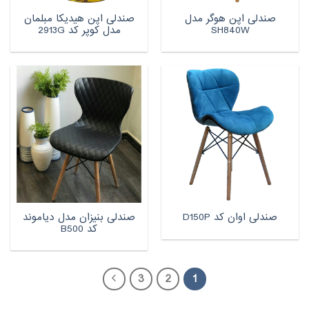
صندلی اپن هوگر مدل
صندلی اپن هیدیکا مبلمان
SH840W
مدل کوپر کد 2913G
صندلی بنیزان مدل دیاموند
صندلی اوان کد D150P
کد B500
3
2
1