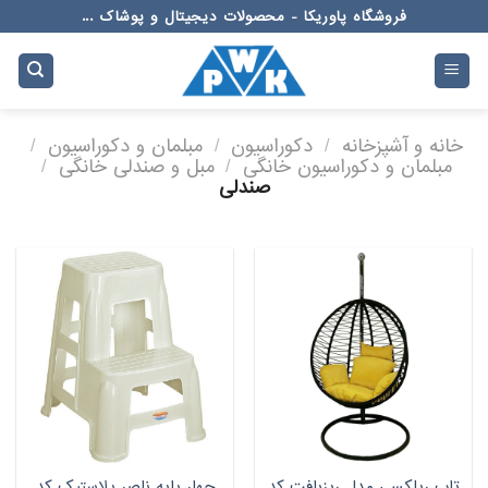
Ski
فروشگاه پاوریکا - محصولات دیجیتال و پوشاک ...
t
conten
خانه و آشپزخانه
/
دکوراسیون
/
مبلمان و دکوراسیون
/
مبلمان و دکوراسیون خانگی
/
مبل و صندلی خانگی
/
صندلی
تاب ریلکسی مدل ریزبافت کد
چهار پایه ناصر پلاستیک کد