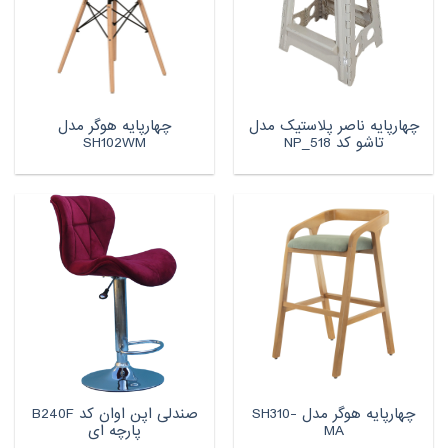
چهارپایه ناصر پلاستیک مدل
چهارپایه هوگر مدل
تاشو کد NP_518
SH102WM
چهارپایه هوگر مدل SH310-
صندلی اپن اوان کد B240F
MA
پارچه ای