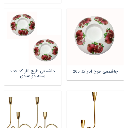
جاشمعی طرح انار کد 265
جاشمعی طرح انار کد 265
بسته دو عددی