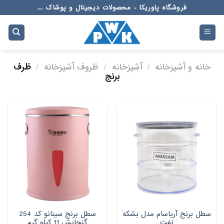
Ski
فروشگاه پاوریکا - محصولات دیجیتال و پوشاک ...
t
conten
خانه و آشپزخانه
/
آشپزخانه
/
ظروف آشپزخانه
/
ظرف
برنج
سطل برنج آریاسام مدل بشکه
سطل برنج سینانو کد 254
نفت
گنجایش 11 کیلو گرم