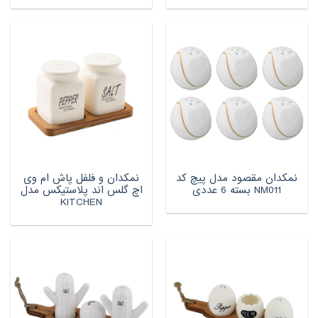
نمکدان مقصود مدل پیچ کد
نمکدان و فلفل پاش ام وی
NM011 بسته 6 عددی
اچ گلس اند پلاستیکس مدل
KITCHEN