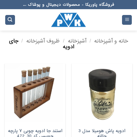
Ski
فروشگاه پاوریکا - محصولات دیجیتال و پوشاک ...
t
conten
خانه و آشپزخانه
/
آشپزخانه
/
ظروف آشپزخانه
/
جای
ادویه
ادویه پاش هومیلا مدل 3
استند جا ادویه چوبی ۷ پارچه
حالته
چوبیس کد 30_472