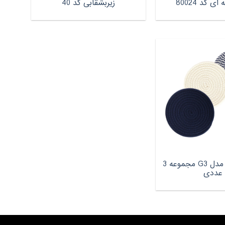
ای کد 80024
زیربشقابی کد 40
زیرقابلمه ای مدل G3 مجموعه 3
عددی