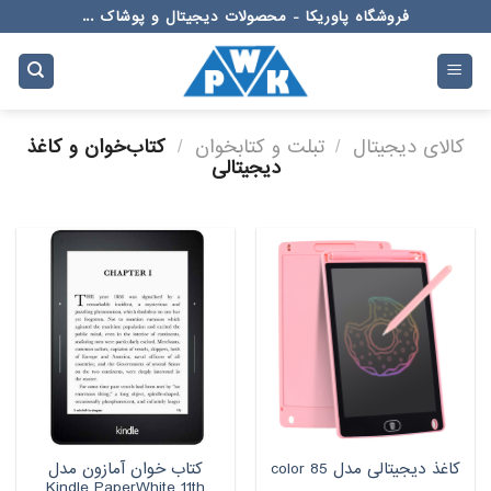
Ski
فروشگاه پاوریکا - محصولات دیجیتال و پوشاک ...
t
conten
کالای دیجیتال
/
تبلت و کتابخوان
/
کتاب‌خوان و کاغذ
دیجیتالی
کتاب خوان آمازون مدل
کاغذ دیجیتالی مدل color 85
Kindle PaperWhite 11th