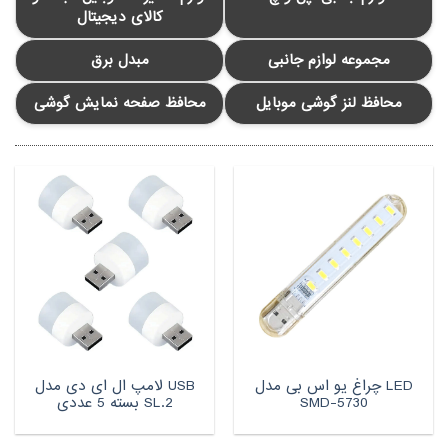
کالای دیجیتال
مجموعه لوازم جانبی
مبدل برق
محافظ لنز گوشی موبایل
محافظ صفحه نمایش گوشی
LED چراغ یو اس بی مدل
USB لامپ ال ای دی مدل
SMD-5730
SL.2 بسته 5 عددی