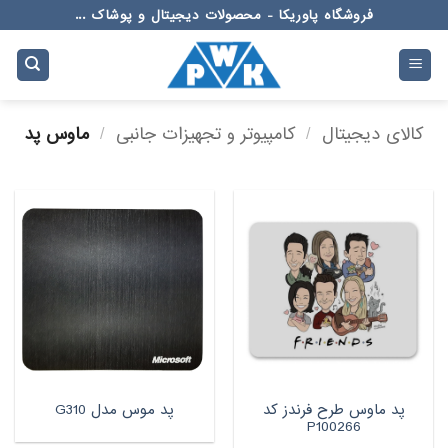
Ski
فروشگاه پاوریکا - محصولات دیجیتال و پوشاک ...
t
conten
کالای دیجیتال
/
کامپیوتر و تجهیزات جانبی
/
ماوس پد
پد ماوس طرح فرندز کد
پد موس مدل G310
P100266