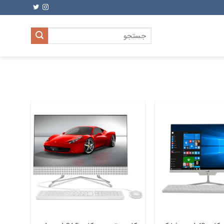
جستجو
برای: