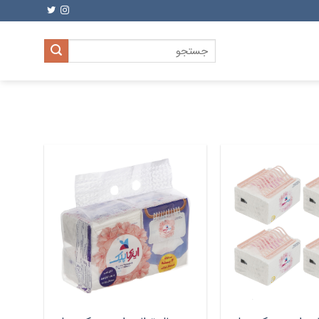
جستجو
برای: