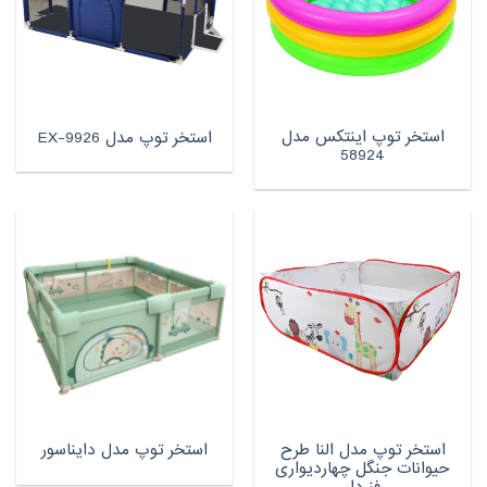
استخر توپ اینتکس مدل
استخر توپ مدل EX-9926
58924
استخر توپ مدل النا طرح
استخر توپ مدل دایناسور
حیوانات جنگل چهاردیواری
فنردار