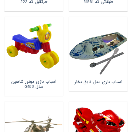
طبقاتی کد 31861
جرثقیل کد 222
اسباب بازی موتور شاهین
اسباب بازی مدل قایق بخار
مدل G158