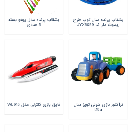
بشقاب پرنده مدل توپ طرح
بشقاب پرنده مدل یوفو بسته
ریموت دار کد JYX8089
5 عددی
تراکتور بازی هولی تویز مدل
قایق بازی کنترلی مدل WL915
t18a