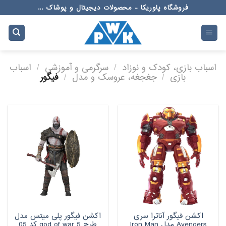
Ski
فروشگاه پاوریکا - محصولات دیجیتال و پوشاک ...
t
conten
اسباب بازی، کودک و نوزاد
/
سرگرمی و آموزشی
/
اسباب
بازی
/
جغجغه، عروسک و مدل
/
فیگور
اکشن فیگور آناترا سری
اکشن فیگور پلی میتس مدل
Avengers مدل Iron Man
طرح god of war 5 کد 05