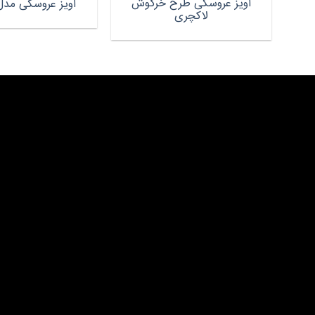
آویز عروسکی طرح خرگوش
آویز عروسکی مدل
لاکچری